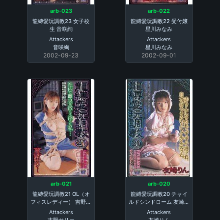
arb-023
arb-022
龍縛愛玩調教23 女子校
龍縛愛玩調教22 受付嬢
生 音咲絢
星川みなみ
Attackers
Attackers
音咲絢
星川みなみ
2002-09-23
2002-09-01
arb-021
arb-020
龍縛愛玩調教21 OL（オ
龍縛愛玩調教20 チャイ
フィスレディー） 吉野サ
ルドシンドローム 友崎り
リー
ん
Attackers
Attackers