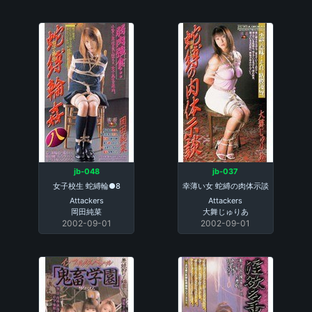
jb-048
jb-037
女子校生 蛇縛輪●8
幸薄い女 蛇縛の肉体示談
Attackers
Attackers
岡田純菜
大舞じゅりあ
2002-09-01
2002-09-01