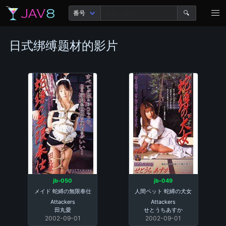
🔍
日式绑缚题材的影片
jb-050
jb-049
メイド 蛇縛の無限奉仕
人間ペット 蛇縛の犬女
Attackers
Attackers
田丸愛
せとうちあすか
2002-09-01
2002-09-01