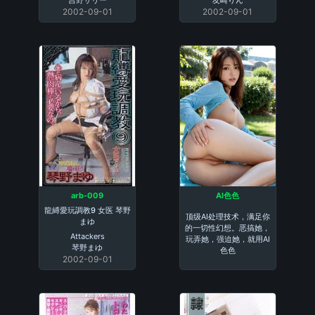
吉野サリー
友崎りん
2002-09-01
2002-09-01
arb-009
AI色色
龍縛愛玩調教9 女医 琴野
顶级AI处理技术，满足你
まゆ
的一切性幻想。恶搞她，
Attackers
玩弄她，强迫她，就用AI
琴野まゆ
色色
2002-09-01