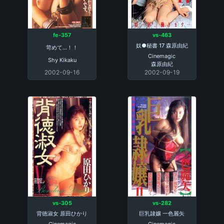
fe-357
vs-463
奴●秘書 17 森原由紀
苛めて…！！
Cinemagic
Shy Kikaku
森原由紀
2002-09-16
2002-09-19
vs-305
vs-282
背徳淑女 原田ひかり
巨乳隷嬢 一色麗矢